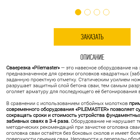
ЗАКАЗАТЬ
ОПИСАНИЕ
Сваерезка «Pilemaster»
— это навесное оборудование на 
предназначенное для срезки оголовков квадратных (заб
заданную проектную отметку. Статическим усилием нож
разрушает защитный слой бетона сваи, тем самым разр
оголяет арматуру для последующего её бетонирования в
В сравнении с использованием отбойных молотков
при
современного оборудования «PILEMASTER» позволяет с
сокращать сроки и стоимость устройства фундаментных
забивных сваях в 3-4 раза.
Оборудование не нарушает т
методических рекомендаций при зачистке оголовка сва
оголовка сваи остаётся без боковых сколов и имеет бол
поверхности сечения сваи. Неровности и перепады обр