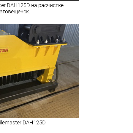
ter DAH125D на расчистке
лаговещенск.
ilemaster DAH125D