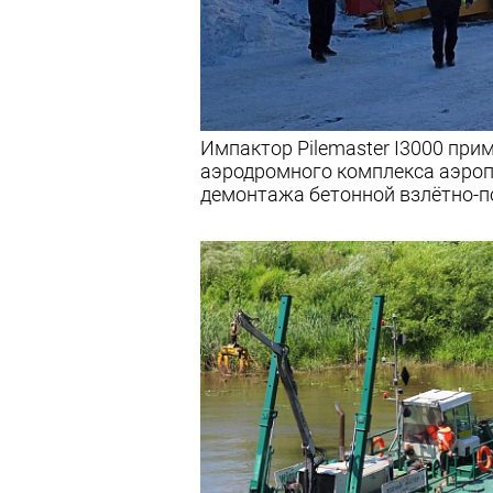
Импактор Pilemaster I3000 при
аэродромного комплекса аэроп
демонтажа бетонной взлётно-п