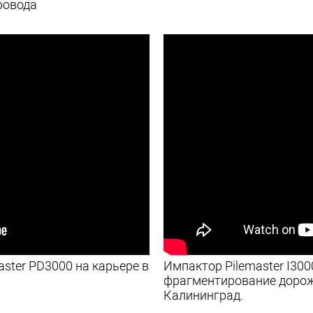
ровода
ster PD3000 на карьере в
Импактор Pilemaster I30
фрагментирование дорож
Калининград.