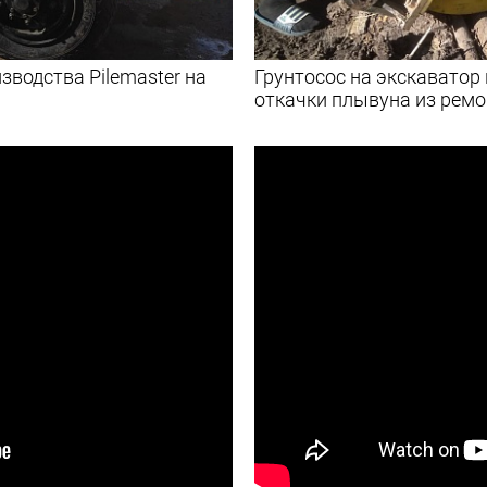
зводства Pilemaster на
Грунтосос на экскаватор
откачки плывуна из ремо