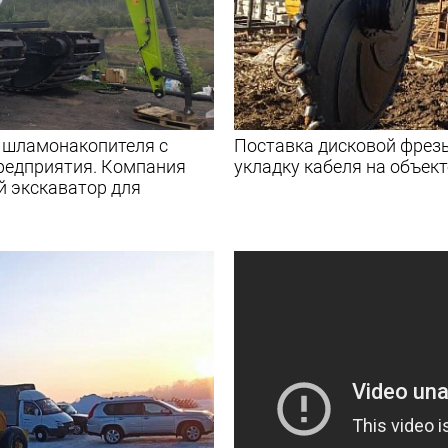
е шламонакопителя с
Поставка дисковой фрез
редприятия. Компания
укладку кабеля на объек
й экскаватор для