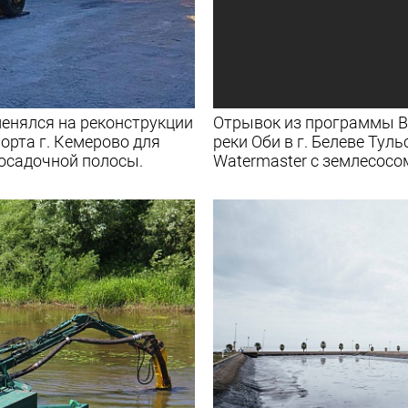
менялся на реконструкции
Отрывок из программы Ве
орта г. Кемерово для
реки Оби в г. Белеве Тул
осадочной полосы.
Watermaster с землесосо